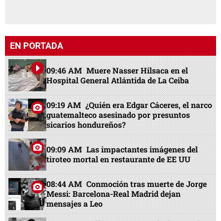
EN PORTADA
09:46 AM
Muere Nasser Hilsaca en el
Hospital General Atlántida de La Ceiba
09:19 AM
¿Quién era Edgar Cáceres, el narco
guatemalteco asesinado por presuntos
sicarios hondureños?
09:09 AM
Las impactantes imágenes del
tiroteo mortal en restaurante de EE UU
08:44 AM
Conmoción tras muerte de Jorge
Messi: Barcelona-Real Madrid dejan
mensajes a Leo