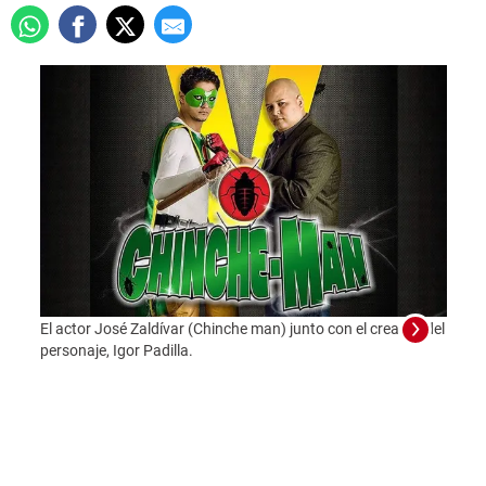
Chinc
salas 
El actor José Zaldívar (Chinche man) junto con el creador del
personaje, Igor Padilla.