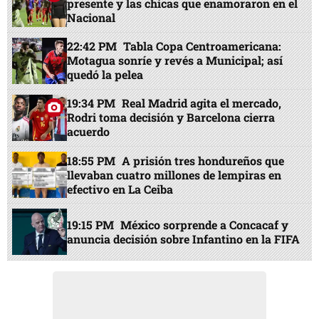
presente y las chicas que enamoraron en el
Nacional
22:42 PM
Tabla Copa Centroamericana:
Motagua sonríe y revés a Municipal; así
quedó la pelea
19:34 PM
Real Madrid agita el mercado,
Rodri toma decisión y Barcelona cierra
acuerdo
18:55 PM
A prisión tres hondureños que
llevaban cuatro millones de lempiras en
efectivo en La Ceiba
19:15 PM
México sorprende a Concacaf y
anuncia decisión sobre Infantino en la FIFA