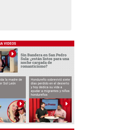
SA VIDEOS
Sin Bandera en San Pedro
Sula: ¿están listos para una
noche cargada de
romanticismo?
vida la madre de
Hondureño sobrevivió siete
cer Sol León
días perdido en el desierto
y hoy dedica su vida a
ayudar a migrantes y niños
hondureños