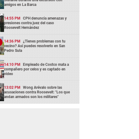
amigos en La Barca
14:55 PM
CPH denuncia amenazas y
presiones contra juez del caso
Roosevelt Hernández
14:36 PM
¿Tienes problemas con tu
vecino? Así puedes resolverlo en San
Pedro Sula
14:10 PM
Empleado de Costco mata a
compañero por celos y es captado en
video
13:02 PM
Wong Arévalo sobre las
acusaciones contra Roosevelt: "Los que
andan armados son los militares"