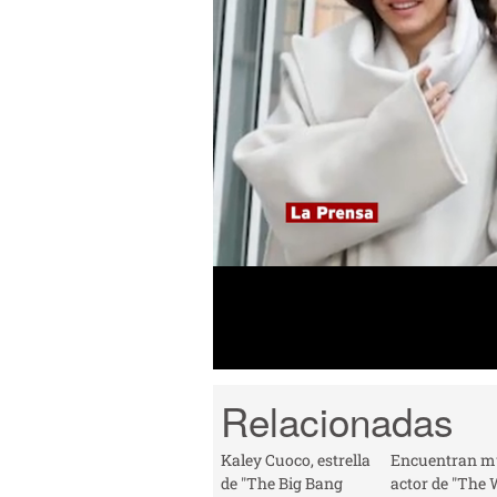
0
seconds
of
1
minute,
21
seconds
Volume
0%
Kaley Cuoco, estrella
Encuentran mu
de "The Big Bang
actor de "The 