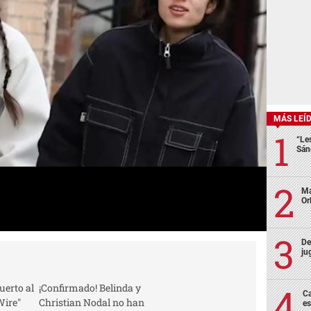
MÁS LEÍ
“Le
Sán
Ma
Or
De
ju
erto al
¡Confirmado! Belinda y
Ca
Wire"
Christian Nodal no han
es