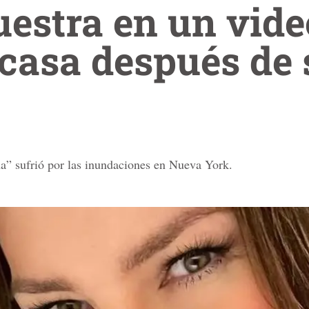
uestra en un vid
casa después de 
a” sufrió por las inundaciones en Nueva York.