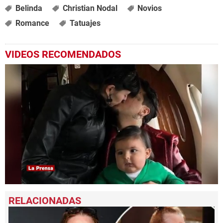
Belinda
Christian Nodal
Novios
Romance
Tatuajes
VIDEOS RECOMENDADOS
0
seconds
of
41
seconds