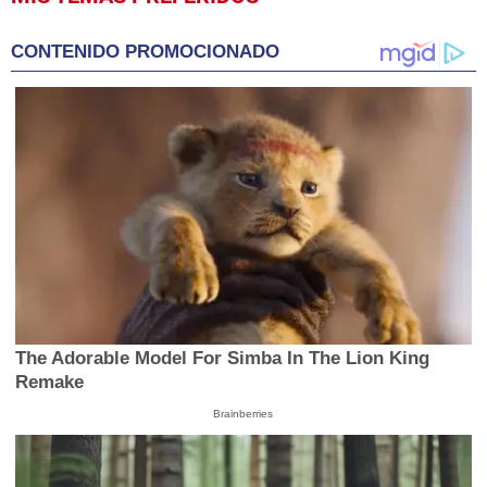
seconds
of
6
CONTENIDO PROMOCIONADO
minutes,
18
seconds
The Adorable Model For Simba In The Lion King
Remake
Brainberries