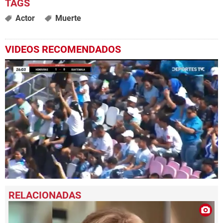
Actor
Muerte
VIDEOS RECOMENDADOS
0
seconds
of
33
seconds