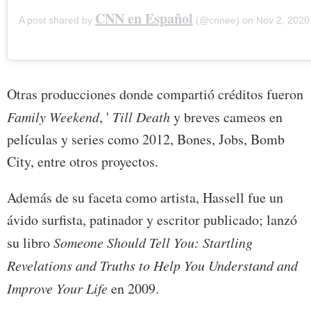
CNN en Español
A post shared by
(@cnnee) on
Nov 2, 2020 at
Otras producciones donde compartió créditos fueron
Family Weekend
, '
Till Death
y breves cameos en
películas y series como 2012, Bones, Jobs, Bomb
City, entre otros proyectos.
Además de su faceta como artista, Hassell fue un
ávido surfista, patinador y escritor publicado; lanzó
su libro
Someone Should Tell You: Startling
Revelations and Truths to Help You Understand and
Improve Your Life
en 2009.