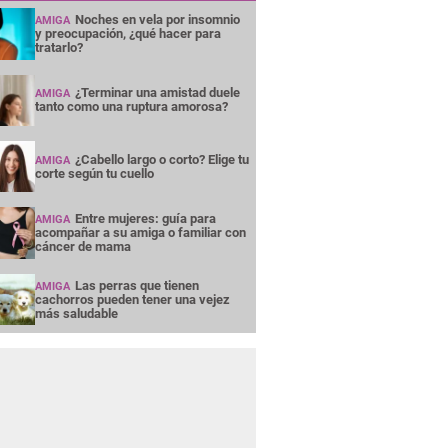
Noches en vela por insomnio
AMIGA
y preocupación, ¿qué hacer para
tratarlo?
¿Terminar una amistad duele
AMIGA
tanto como una ruptura amorosa?
¿Cabello largo o corto? Elige tu
AMIGA
corte según tu cuello
Entre mujeres: guía para
AMIGA
acompañar a su amiga o familiar con
cáncer de mama
Las perras que tienen
AMIGA
cachorros pueden tener una vejez
más saludable