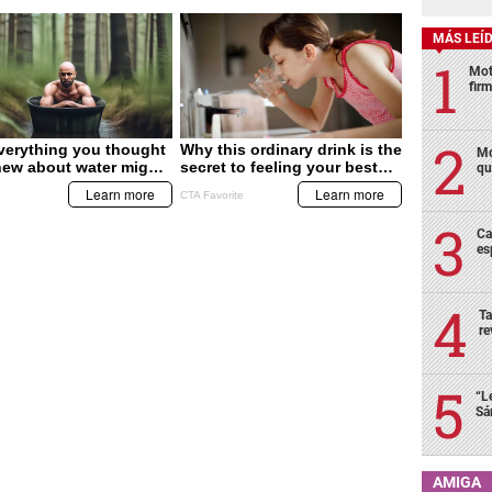
MÁS LEÍ
Mot
fir
Mo
qu
Ca
es
Ta
re
“L
Sá
AMIGA