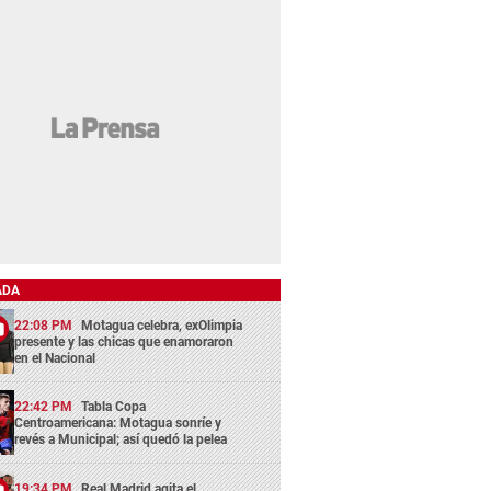
ADA
22:08 PM
Motagua celebra, exOlimpia
presente y las chicas que enamoraron
en el Nacional
22:42 PM
Tabla Copa
Centroamericana: Motagua sonríe y
revés a Municipal; así quedó la pelea
19:34 PM
Real Madrid agita el