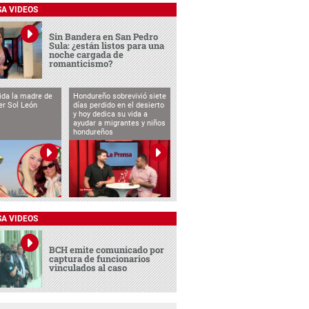
SA VIDEOS
Sin Bandera en San Pedro
Sula: ¿están listos para una
noche cargada de
romanticismo?
vida la madre de
Hondureño sobrevivió siete
cer Sol León
días perdido en el desierto
y hoy dedica su vida a
ayudar a migrantes y niños
hondureños
SA VIDEOS
BCH emite comunicado por
captura de funcionarios
vinculados al caso