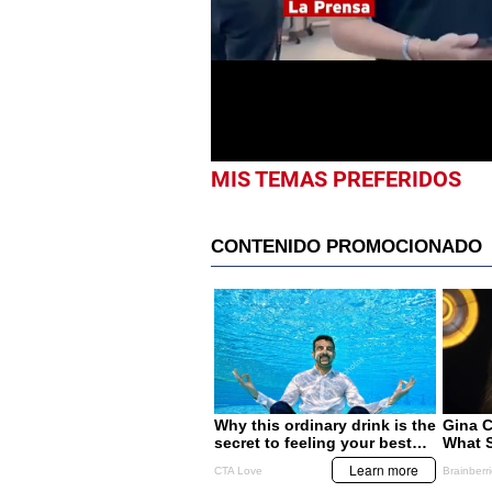
1
minute,
59
seconds
Volume
0%
MIS TEMAS PREFERIDOS