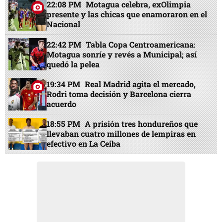
22:08 PM
Motagua celebra, exOlimpia
presente y las chicas que enamoraron en el
Nacional
22:42 PM
Tabla Copa Centroamericana:
Motagua sonríe y revés a Municipal; así
quedó la pelea
19:34 PM
Real Madrid agita el mercado,
Rodri toma decisión y Barcelona cierra
acuerdo
18:55 PM
A prisión tres hondureños que
llevaban cuatro millones de lempiras en
efectivo en La Ceiba