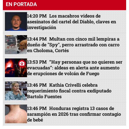
EN PORTADA
14:20 PM
Los macabros videos de
asesinatos del cartel del Diablo, claves en
investigación
13:44 PM
Multan con cinco mil lempiras a
dueño de "Spy", perro arrastrado con carro
en Choloma, Cortés
13:53 PM
“Hay personas que no quieren ser
evacuadas”: aldeas en alerta ante aumento
de erupciones de volcán de Fuego
13:46 PM
Kathia Crivelli celebra
requerimiento fiscal contra exdiputado
Bartolo Fuentes
13:46 PM
Honduras registra 13 casos de
sarampión en 2026 tras confirmar contagio
de bebé