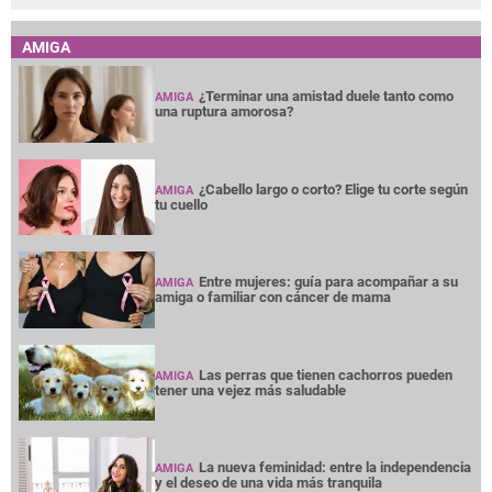
AMIGA
¿Terminar una amistad duele tanto como
AMIGA
una ruptura amorosa?
¿Cabello largo o corto? Elige tu corte según
AMIGA
tu cuello
Entre mujeres: guía para acompañar a su
AMIGA
amiga o familiar con cáncer de mama
Las perras que tienen cachorros pueden
AMIGA
tener una vejez más saludable
La nueva feminidad: entre la independencia
AMIGA
y el deseo de una vida más tranquila