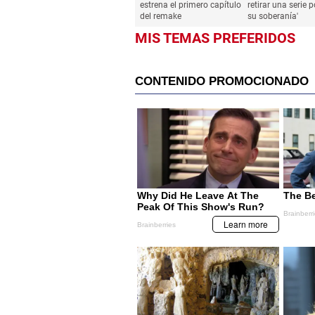
TELEVISIÓN
TELEVISIÓN
Gossip Girl: HBO Max
Vietnam fuerza a 
estrena el primero capítulo
retirar una serie p
del remake
su soberanía'
MIS TEMAS PREFERIDOS