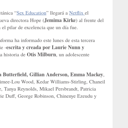
itánica “
Sex Education
” llegará a
Netflix
el
Jemima Kirke
ueva directora Hope (
) al frente del
n el pilar de excelencia que un día fue.
aforma ha informado este lunes de esta tercera
escrita y creada por Laurie Nunn y
ie -
Otis Milburn
la historia de
, un adolescente
a Butterfield, Gillian Anderson, Emma Mackey
,
imee-Lou Wood, Kedar Williams-Stirling, Chaneil
 Tanya Reynolds, Mikael Persbrandt, Patricia
rie Duff, George Robinson, Chinenye Ezeudu y