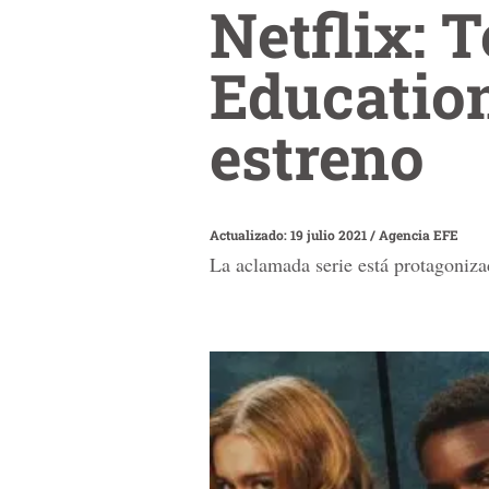
Netflix: 
Education
estreno
Actualizado: 19 julio 2021
/
Agencia EFE
La aclamada serie está protagoniza