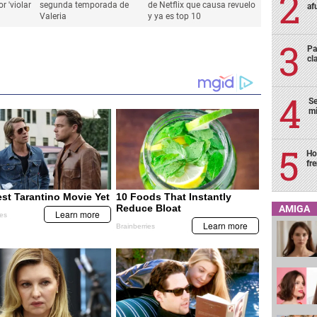
af
Pa
cl
Se
mi
Ho
fr
AMIGA
TELEVISIÓN
TELEVISIÓN
Netflix a
Netflix revela el tráiler de la
'Sexo/Vida': la nueva serie
or 'violar
segunda temporada de
de Netflix que causa revuelo
Valeria
y ya es top 10