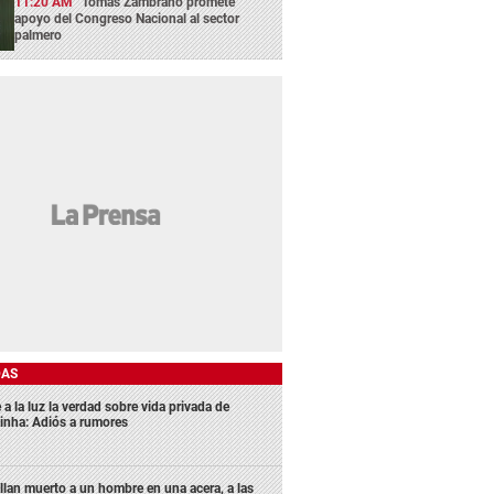
11:20 AM
Tomás Zambrano promete
apoyo del Congreso Nacional al sector
palmero
DAS
 a la luz la verdad sobre vida privada de
inha: Adiós a rumores
llan muerto a un hombre en una acera, a las