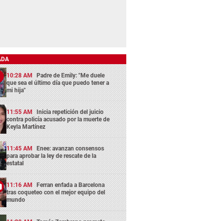
ADA
10:28 AM
Padre de Emily: "Me duele
que sea el último día que puedo tener a
mi hija"
11:55 AM
Inicia repetición del juicio
contra policía acusado por la muerte de
Keyla Martínez
11:45 AM
Enee: avanzan consensos
para aprobar la ley de rescate de la
estatal
11:16 AM
Ferran enfada a Barcelona
tras coqueteo con el mejor equipo del
mundo