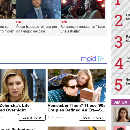
Ha
af
CINE
CINE
ión se
Óscar Isaac se retirará por
Romance y música en 'Nace
 o morir”
un tiempo del cine
una estrella”
Pa
cl
Se
mi
Ho
fr
AMIGA