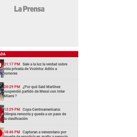
ADA
21:17 PM
Sale a la luz la verdad sobre
vida privada de Vozinha: Adiós a
rumores
20:29 PM
¿Por qué Said Martínez
suspendió partido de Messi con Inter
Miami ?
13:29 PM
Copa Centroamericana:
Olimpia remonta y queda a un paso de
la clasificación
18:46 PM
Capturan a venezolano por
muerte de expolicía en asalto a negocio