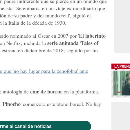
n padre indiferente que se pierde en un mundo que
neasta. 'Se embarca en un viaje extraordinario que
ón de su padre y del mundo real', siguió el
n la Italia de la década de 1930.
El laberinto
 sido nominado al Óscar en 2007 por '
serie animada
Tales of
con Netflix, incluida la
'
e estrena en diciembre de 2018, seguido por un
LA PREN
e que 'no hay lugar para la xenofobia' ante
cine de horror
 antología de
en la plataforma.
Pinocho
 '
' comenzará este otoño boreal. No hay
rme al canal de noticias