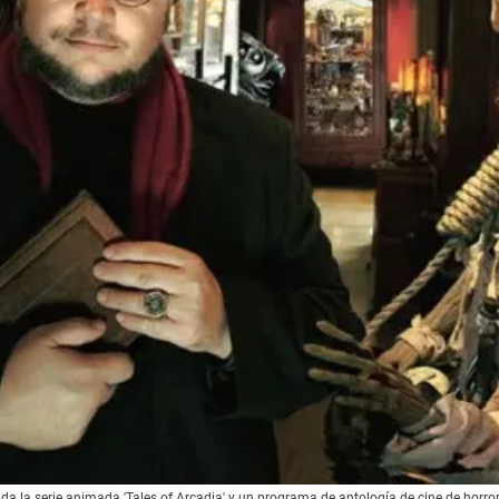
uida la serie animada 'Tales of Arcadia' y un programa de antología de cine de horror