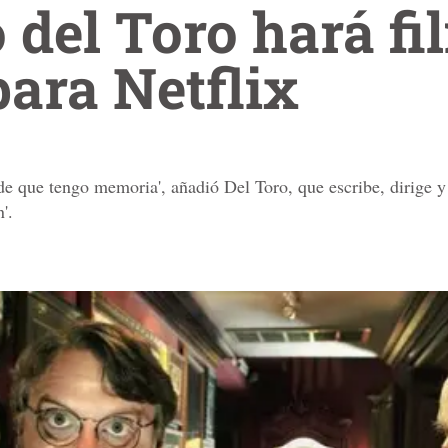
 del Toro hará fi
ara Netflix
de que tengo memoria', añadió Del Toro, que escribe, dirige y
'.