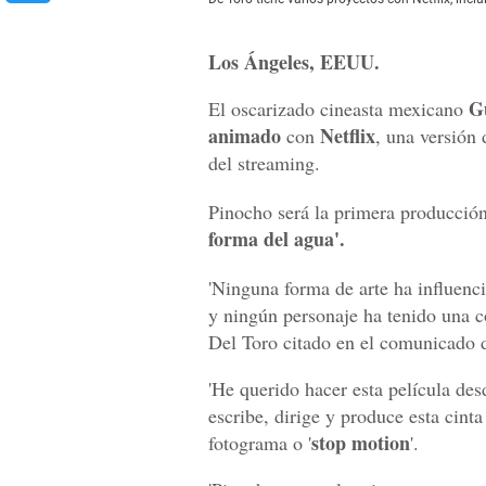
Los Ángeles, EEUU.
G
El oscarizado cineasta mexicano
animado
Netflix
con
, una versión d
del streaming.
Pinocho será la primera producció
forma del agua'.
'Ninguna forma de arte ha influenc
y ningún personaje ha tenido una 
Del Toro citado en el comunicado d
'He querido hacer esta película de
escribe, dirige y produce esta cint
stop motion
fotograma o '
'.