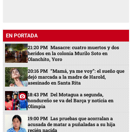
EN PORTADA
21:20 PM
Masacre: cuatro muertos y dos
heridos en la colonia Murilo Soto en
Olanchito, Yoro
20:16 PM
“Mamá, ya me voy”: el sueño que
dejó marcada a la madre de Harold,
asesinado en Santa Rita
18:43 PM
Del Motagua a segunda,
hondureño se va del Barça y noticia en
Olimpia
19:00 PM
Las pruebas que acorralan a
acusada de matar a puñaladas a su hija
recién nacida