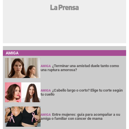
AMIGA
¿Terminar una amistad duele tanto como
AMIGA
una ruptura amorosa?
¿Cabello largo o corto? Elige tu corte según
AMIGA
tu cuello
Entre mujeres: guía para acompañar a su
AMIGA
amiga o familiar con cáncer de mama