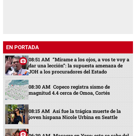
EN PORTADA
08:51 AM
“Mírame a los ojos, a vos te voy a
dar una lección”: la supuesta amenaza de
JOH a los procuradores del Estado
08:30 AM
Copeco registra sismo de
magnitud 4.4 cerca de Omoa, Cortés
08:15 AM
Así fue la trágica muerte de la
joven hispana Nicole Urbina en Seattle
06:39 AM
Masacre en Yoro: esto se sabe del