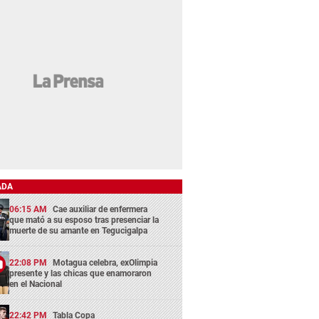
ADA
06:15 AM
Cae auxiliar de enfermera
que mató a su esposo tras presenciar la
muerte de su amante en Tegucigalpa
22:08 PM
Motagua celebra, exOlimpia
presente y las chicas que enamoraron
en el Nacional
22:42 PM
Tabla Copa