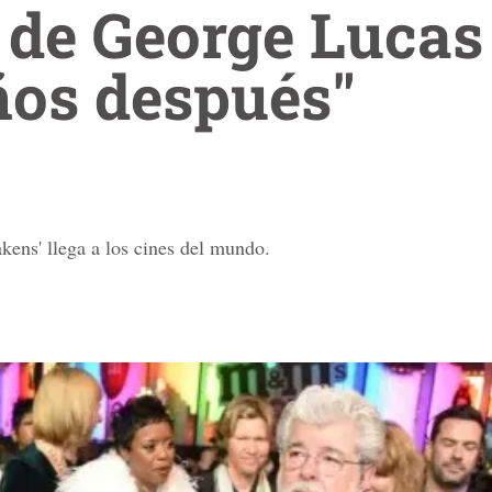
 de George Lucas
ños después"
ens' llega a los cines del mundo.