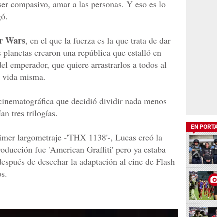
ser compasivo, amar a las personas. Y eso es lo
gó.
ar Wars
, en el que la fuerza es la que trata de dar
 planetas crearon una república que estalló en
el emperador, que quiere arrastrarlos a todos al
a vida misma.
 cinematográfica que decidió dividir nada menos
n tres trilogías.
EN PORT
rimer largometraje -'THX 1138'-, Lucas creó la
ducción fue 'American Graffiti' pero ya estaba
después de desechar la adaptación al cine de Flash
s.