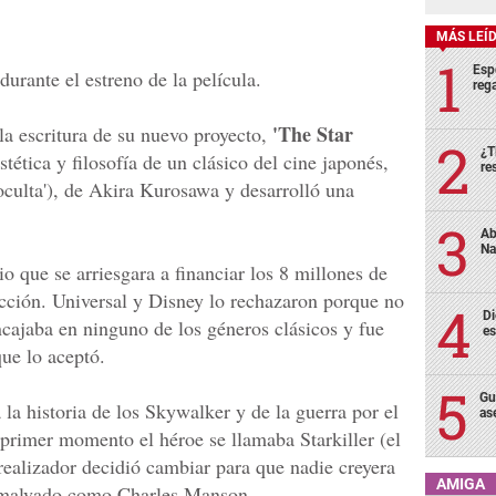
MÁS LEÍ
Esp
urante el estreno de la película.
rega
'The Star
a escritura de su nuevo proyecto,
¿T
stética y filosofía de un clásico del cine japonés,
re
 oculta'), de Akira Kurosawa y desarrolló una
Ab
Na
io que se arriesgara a financiar los 8 millones de
cción. Universal y Disney lo rechazaron porque no
Di
ncajaba en ninguno de los géneros clásicos y fue
es
ue lo aceptó.
Gu
 la historia de los Skywalker y de la guerra por el
as
 primer momento el héroe se llamaba Starkiller (el
realizador decidió cambiar para que nadie creyera
AMIGA
o malvado como Charles Manson.