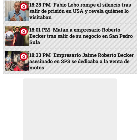
18:28 PM
Fabio Lobo rompe el silencio tras
salir de prisión en USA y revela quiénes lo
visitaban
18:01 PM
Matan a empresario Roberto
Becker tras salir de su negocio en San Pedro
Sula
18:33 PM
Empresario Jaime Roberto Becker
asesinado en SPS se dedicaba a la venta de
motos