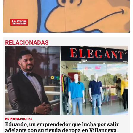
0
seconds
of
4
minutes,
51
seconds
EMPRENDEDORES
Eduardo, un emprendedor que lucha por salir
adelante con su tienda de ropa en Villanueva