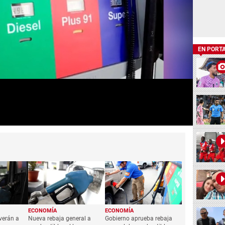
EN PORT
ECONOMÍA
ECONOMÍA
verán a
Nueva rebaja general a
Gobierno aprueba rebaja