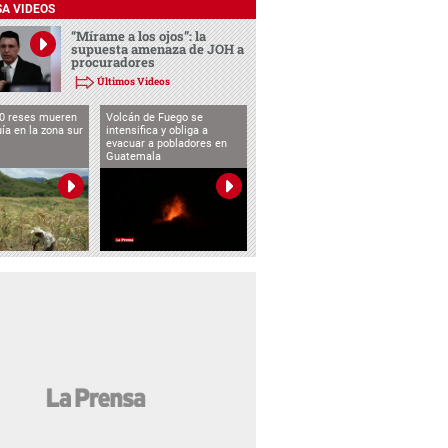
SA VIDEOS
“Mírame a los ojos”: la
supuesta amenaza de JOH a
procuradores
Últimos Videos
0 reses mueren
Volcán de Fuego se
uía en la zona sur
intensifica y obliga a
evacuar a pobladores en
Guatemala