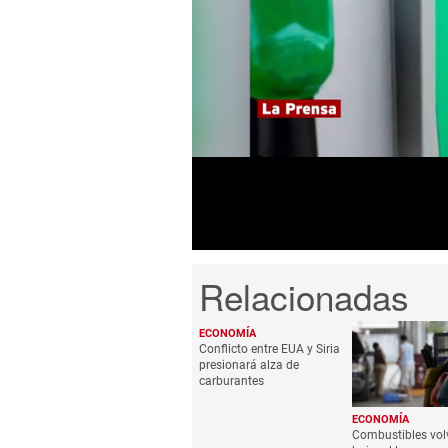
0
seconds
of
1
minute,
2
seconds
Volume
0%
ECONOMÍA
Conflicto entre EUA y Siria
presionará alza de
carburantes
ECONOMÍA
Combustibles vol