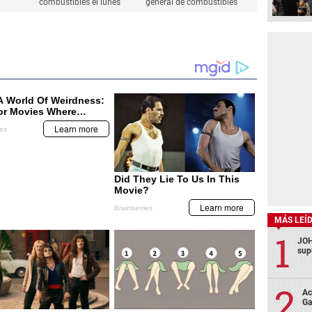
combustibles el lunes
general de combustibles
MÁS LEÍ
JOH
sup
Ac
Ga