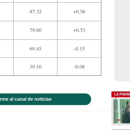
87.32
+0.56
79.60
+0.53
69.45
-0.15
39.10
-0.08
LA PREN
rme al canal de noticias