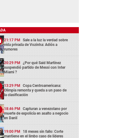
ADA
21:17 PM
Sale a la luz la verdad sobre
vida privada de Vozinha: Adiós a
rumores
20:29 PM
¿Por qué Said Martínez
suspendió partido de Messi con Inter
Miami ?
13:29 PM
Copa Centroamericana:
Olimpia remonta y queda a un paso de
la clasificación
18:46 PM
Capturan a venezolano por
muerte de expolicía en asalto a negocio
en Danlí
19:00 PM
18 meses sin fallo: Corte
mantiene en el limbo caso de líderes