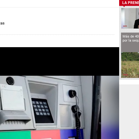
LA PREN
ras
Más de 40
por la seq