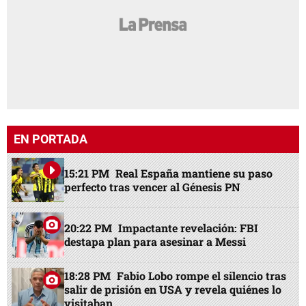
EN PORTADA
15:21 PM
Real España mantiene su paso
perfecto tras vencer al Génesis PN
20:22 PM
Impactante revelación: FBI
destapa plan para asesinar a Messi
18:28 PM
Fabio Lobo rompe el silencio tras
salir de prisión en USA y revela quiénes lo
visitaban