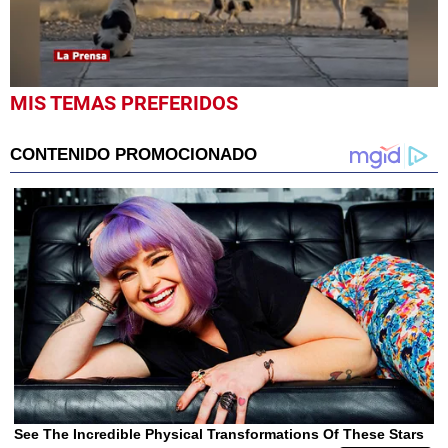
0
MIS TEMAS PREFERIDOS
seconds
of
1
minute,
41
seconds