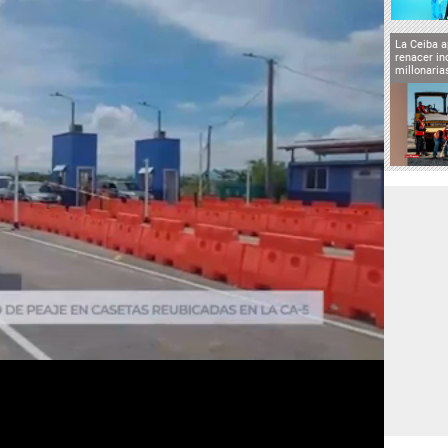
La Ceiba a
renacer in
millonaria