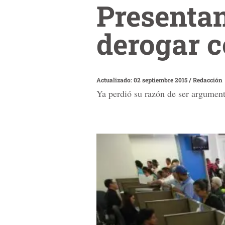
Presentan
derogar c
Actualizado: 02 septiembre 2015
/
Redacción
Ya perdió su razón de ser argumen