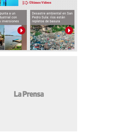
Últimos Videos
punta a un
Desastre ambiental en San
dustrial con
Pedro Sula: ríos están
s inversiones
repletos de basura