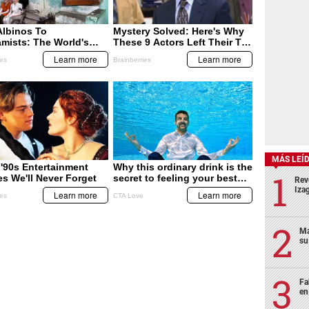
ECONOMÍA
ECONOMÍA
ecta agro,
Hondureños pagan el
Carga tributaria de
rucción
impuesto sobre ventas más
Honduras es la cuarta más
elevado de Centroamérica
alta del istmo
MÁS LEÍ
Rev
Izag
Ma
su
Fa
en