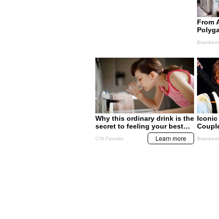
ECONOMÍA
ECONOMÍA
DEI estudia exigir que
Cobro del 1.5% af
empresas que cobran en
comercio y const
dólares tributen en esa
moneda
MIS TEMAS PREFERIDOS