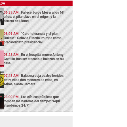
ADA
06:39 AM
Fallece Jorge Messi a los 68
años: el pilar clave en el origen y la
carrera de Lionel
08:09 AM
“Cero tolerancia y el plan
Bukele”: Octavio Pineda irrumpe como
precandidato presidencial
08:28 AM
En el hospital muere Antony
Castillo tras ser atacado a balazos en su
casa
07:43 AM
Balacera deja cuatro heridos,
entre ellos dos menores de edad, en
Atima, Santa Bárbara
23:00 PM
Las clínicas públicas que
rompen las barreras del tiempo: "Aquí
atendemos 24/7"