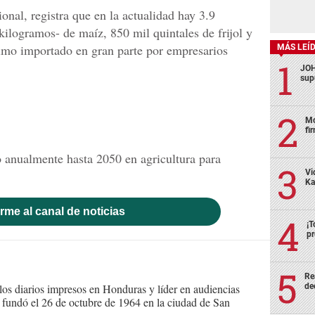
onal, registra que en la actualidad hay 3.9
kilogramos- de maíz, 850 mil quintales de frijol y
ltimo importado en gran parte por empresarios
MÁS LEÍ
JOH
sup
Mo
fi
 anualmente hasta 2050 en agricultura para
Vi
Ka
rme al canal de noticias
¡T
pr
Re
de
s diarios impresos en Honduras y líder en audiencias
Se fundó el 26 de octubre de 1964 en la ciudad de San