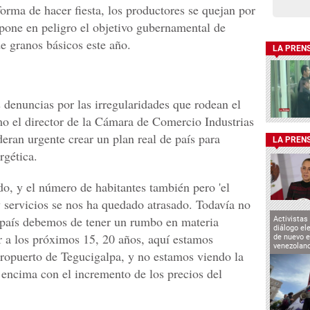
forma de hacer fiesta, los productores se quejan por
l pone en peligro el objetivo gubernamental de
e granos básicos este año.
LA PREN
s denuncias por las irregularidades que rodean el
o el director de la Cámara de Comercio Industrias
eran urgente crear un plan real de país para
LA PREN
rgética.
o, y el número de habitantes también pero 'el
 servicios se nos ha quedado atrasado. Todavía no
 país debemos de tener un rumbo en materia
Activistas
diálogo el
 a los próximos 15, 20 años, aquí estamos
de nuevo e
venezolan
eropuerto de Tegucigalpa, y no estamos viendo la
 encima con el incremento de los precios del