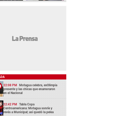
ADA
22:08 PM
Motagua celebra, exOlimpia
presente y las chicas que enamoraron
en el Nacional
22:42 PM
Tabla Copa
Centroamericana: Motagua sonríe y
revés a Municipal; así quedó la pelea