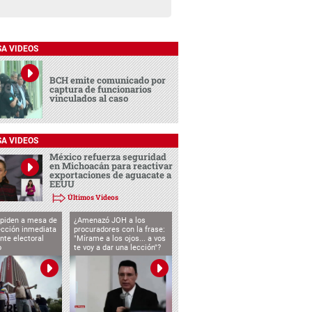
SA VIDEOS
BCH emite comunicado por
captura de funcionarios
vinculados al caso
SA VIDEOS
México refuerza seguridad
en Michoacán para reactivar
exportaciones de aguacate a
EEUU
Últimos Videos
 piden a mesa de
¿Amenazó JOH a los
ección inmediata
procuradores con la frase:
nte electoral
"Mírame a los ojos... a vos
o
te voy a dar una lección"?