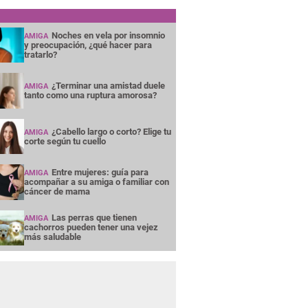
Noches en vela por insomnio
AMIGA
y preocupación, ¿qué hacer para
tratarlo?
¿Terminar una amistad duele
AMIGA
tanto como una ruptura amorosa?
¿Cabello largo o corto? Elige tu
AMIGA
corte según tu cuello
Entre mujeres: guía para
AMIGA
acompañar a su amiga o familiar con
cáncer de mama
Las perras que tienen
AMIGA
cachorros pueden tener una vejez
más saludable