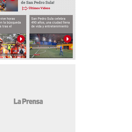
de San Pedro Sula!
Últimos Videos
vive horas
San Pedro Sula celebra
en la búsqueda
490 años, una ciudad llena
s tras el
de vida y entretenimiento