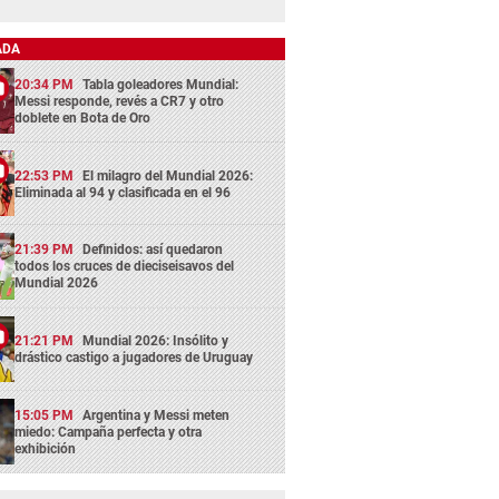
ADA
20:34 PM
Tabla goleadores Mundial:
Messi responde, revés a CR7 y otro
doblete en Bota de Oro
22:53 PM
El milagro del Mundial 2026:
Eliminada al 94 y clasificada en el 96
21:39 PM
Definidos: así quedaron
todos los cruces de dieciseisavos del
Mundial 2026
21:21 PM
Mundial 2026: Insólito y
drástico castigo a jugadores de Uruguay
15:05 PM
Argentina y Messi meten
miedo: Campaña perfecta y otra
exhibición