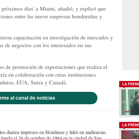
s próximos días' a Miami, añadió, y explicó que
ciones entre las nueve empresas hondureñas y
ieron capacitación en investigación de mercados y
as de negocios con los interesados en sus
eso de promoción de exportaciones que realiza el
ría en colaboración con otras instituciones
nduras, EUA, Suiza y Canadá.
LA PREN
rme al canal de noticias
LA PREN
s diarios impresos en Honduras y líder en audiencias
Se fundó el 26 de octubre de 1964 en la ciudad de San