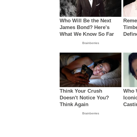
Who Will Be the Next
Reme
James Bond? Here's
Timb
What We Know So Far
Defin
Brainberries
Think Your Crush
Who W
Doesn't Notice You?
Iconi
Think Again
Cast
Brainberries