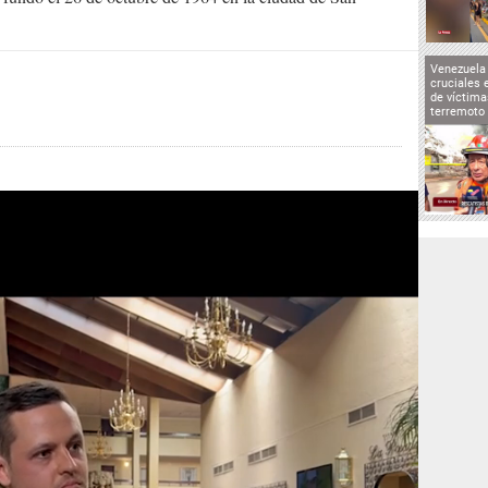
Venezuela 
cruciales 
de víctima
terremoto