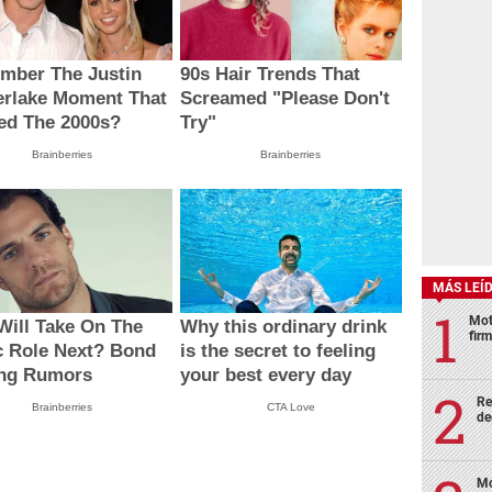
mber The Justin
90s Hair Trends That
erlake Moment That
Screamed "Please Don't
ed The 2000s?
Try"
Brainberries
Brainberries
MÁS LEÍ
Mot
ill Take On The
Why this ordinary drink
fir
c Role Next? Bond
is the secret to feeling
ing Rumors
your best every day
Re
Brainberries
CTA Love
de
Mo