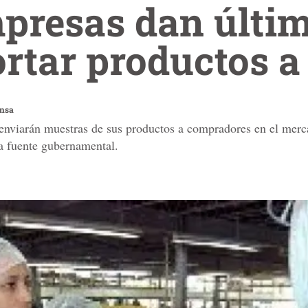
presas dan últi
ortar productos 
ensa
 enviarán muestras de sus productos a compradores en el mer
a fuente gubernamental.