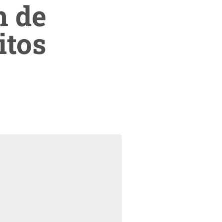
n de
itos