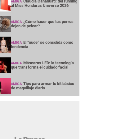
Claudia Canahuati: del running
AMIGA
al Miss Honduras Universo 2026
¿Cómo hacer que tus perros
AMIGA
dejen de pelear?
El “nude” se consolida como
AMIGA
tendencia
Máscaras LED: la tecnología
AMIGA
que transforma el cuidado facial
Tips para armar tu kit básico
AMIGA
de maquillaje diario