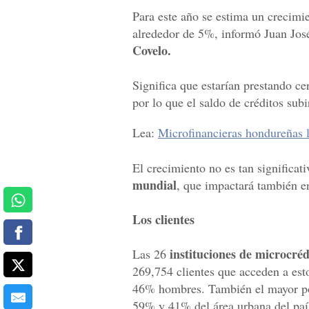
Para este año se estima un crecimi
alrededor de 5%, informó Juan José
Covelo.
Significa que estarían prestando c
por lo que el saldo de créditos sub
Lea:
Microfinancieras hondureñas 
El crecimiento no es tan significat
mundial
, que impactará también e
Los clientes
instituciones de microcréd
Las 26
269,754 clientes que acceden a est
46% hombres. También el mayor porc
59% y 41% del área urbana del país