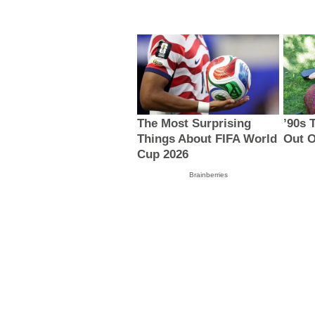
The Most Surprising
’90s 
Things About FIFA World
Out O
Cup 2026
Brainberries