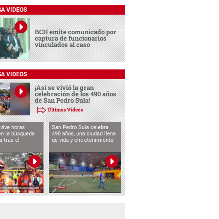
SA VIDEOS
BCH emite comunicado por
captura de funcionarios
vinculados al caso
SA VIDEOS
¡Así se vivió la gran
celebración de los 490 años
de San Pedro Sula!
Últimos Videos
vive horas
San Pedro Sula celebra
en la búsqueda
490 años, una ciudad llena
s tras el
de vida y entretenimiento