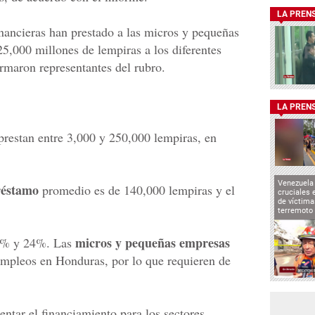
LA PREN
inancieras han prestado a las micros y pequeñas
,000 millones de lempiras a los diferentes
ormaron representantes del rubro.
LA PREN
prestan entre 3,000 y 250,000 lempiras, en
Venezuela 
réstamo
promedio es de 140,000 lempiras y el
cruciales 
de víctima
terremoto
micros y pequeñas empresas
 12% y 24%. Las
empleos en Honduras, por lo que requieren de
ntar el financiamiento para los sectores