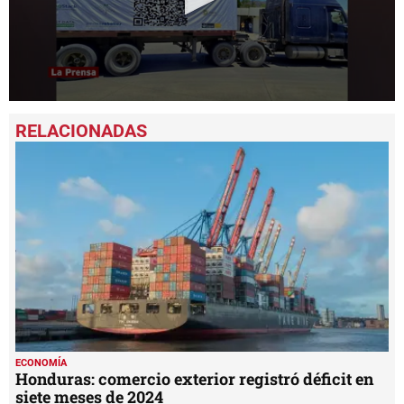
0
seconds
of
8
minutes,
41
seconds
ECONOMÍA
Honduras: comercio exterior registró déficit en
siete meses de 2024