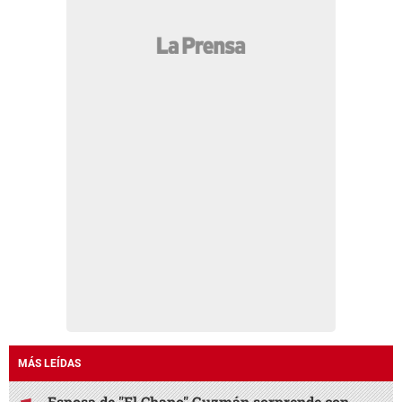
MÁS LEÍDAS
Esposa de "El Chapo" Guzmán sorprende con
regalo a Davis Flow y así reaccionó el tiktoker
¿Tienes problemas con tu vecino? Así puedes
resolverlo en San Pedro Sula
Abandonados en el hospital, así permanecen
Nasser Hilsaca y su hermana Básima
Diez horas sin luz estará esta zona de Honduras