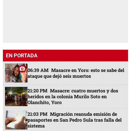
ataque que dejó seis muertos
21:20 PM
Masacre: cuatro muertos y dos
heridos en la colonia Murilo Soto en
Olanchito, Yoro
21:03 PM
Migración reanuda emisión de
pasaportes en San Pedro Sula tras falla del
sistema
20:16 PM
“Mamá, ya me voy”: el sueño que
dejó marcada a la madre de Harold,
asesinado en Santa Rita
18:43 PM
Del Motagua a segunda,
hondureño se va del Barça y noticia en
Olimpia