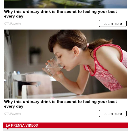
LA PRENSA VIDEOS
BCH emite comunicado por captura de
funcionarios vinculados al caso
LA PRENSA VIDEOS
Juez deja libre a JOH pero le prohíbe
salir de Honduras
Últimos Videos