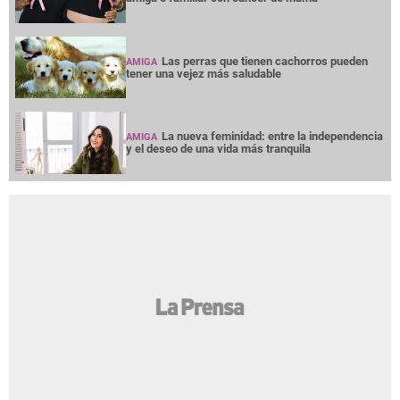
NOTICIAS
INTERÉS
PREMIUM
OPINION
GRUPO OPSA