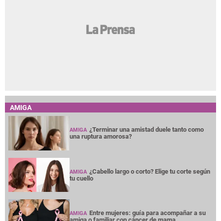
¿Terminar una amistad duele tanto como
AMIGA
una ruptura amorosa?
¿Cabello largo o corto? Elige tu corte según
AMIGA
tu cuello
Entre mujeres: guía para acompañar a su
AMIGA
amiga o familiar con cáncer de mama
Las perras que tienen cachorros pueden
AMIGA
tener una vejez más saludable
La nueva feminidad: entre la independencia
AMIGA
y el deseo de una vida más tranquila