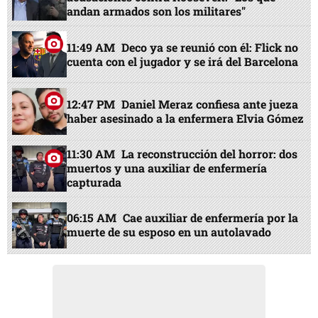
andan armados son los militares"
11:49 AM
Deco ya se reunió con él: Flick no
cuenta con el jugador y se irá del Barcelona
12:47 PM
Daniel Meraz confiesa ante jueza
haber asesinado a la enfermera Elvia Gómez
11:30 AM
La reconstrucción del horror: dos
muertos y una auxiliar de enfermería
capturada
06:15 AM
Cae auxiliar de enfermería por la
muerte de su esposo en un autolavado