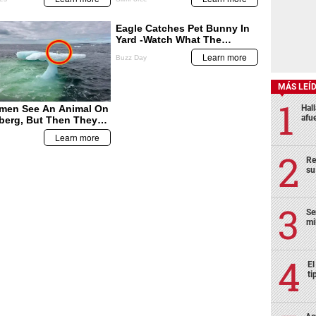
MÁS LEÍ
Hal
afu
Re
su
Se
mi
El
ti