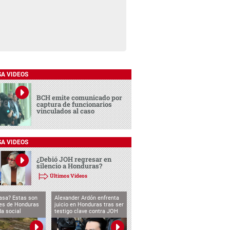
SA VIDEOS
BCH emite comunicado por
captura de funcionarios
vinculados al caso
SA VIDEOS
¿Debió JOH regresar en
silencio a Honduras?
Últimos Videos
asa? Estas son
Alexander Ardón enfrenta
des de Honduras
juicio en Honduras tras ser
da social
testigo clave contra JOH