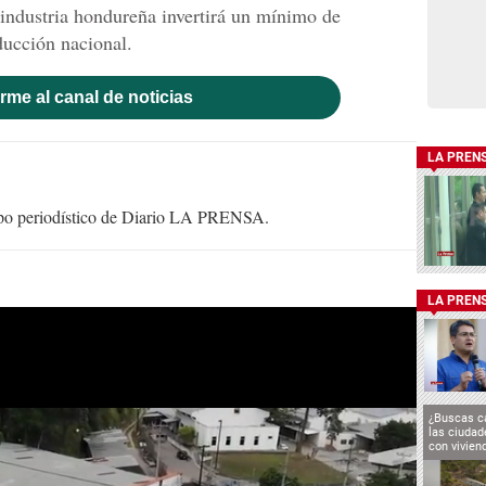
oindustria hondureña invertirá un mínimo de
ducción nacional.
rme al canal de noticias
LA PREN
uipo periodístico de Diario LA PRENSA.
LA PREN
¿Buscas c
las ciuda
con vivien