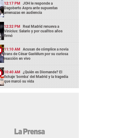
12:17 PM
JOH le responde a
Dagoberto Aspra ante supuestas
amenazas en audiencia
12:32 PM
Real Madrid renueva a
Vinicius: Salario y por cuañtos años
firmó
11:10 AM
Acusan de cómplice a novia
trans de César Gastélum por su curiosa
reacción en vivo
10:40 AM
¿Quién es Diomande? El
fichaje ‘bomba’ del Madrid y la tragedia
que marcó su vida