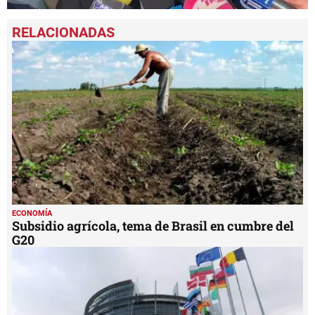
0
seconds
of
3
minutes,
13
seconds
ECONOMÍA
Subsidio agrícola, tema de Brasil en cumbre del
G20