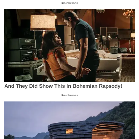
Brainberries
And They Did Show This In Bohemian Rapsody!
Brainberries