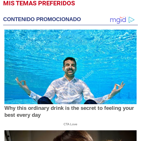
0
MIS TEMAS PREFERIDOS
seconds
of
2
CONTENIDO PROMOCIONADO
minutes,
12
seconds
Why this ordinary drink is the secret to feeling your
best every day
CTA Love