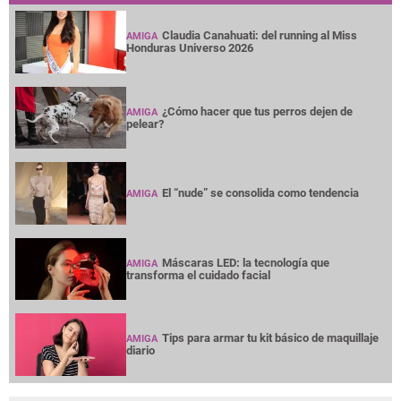
Claudia Canahuati: del running al Miss
AMIGA
Honduras Universo 2026
¿Cómo hacer que tus perros dejen de
AMIGA
pelear?
El “nude” se consolida como tendencia
AMIGA
Máscaras LED: la tecnología que
AMIGA
transforma el cuidado facial
Tips para armar tu kit básico de maquillaje
AMIGA
diario