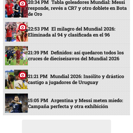
20:34 PM
Tabla goleadores Mundial: Messi
responde, revés a CR7 y otro doblete en Bota
de Oro
22:53 PM
El milagro del Mundial 2026:
Eliminada al 94 y clasificada en el 96
21:39 PM
Definidos: así quedaron todos los
cruces de dieciseisavos del Mundial 2026
21:21 PM
Mundial 2026: Insólito y drástico
castigo a jugadores de Uruguay
15:05 PM
Argentina y Messi meten miedo:
Campaña perfecta y otra exhibición