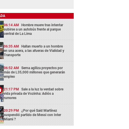
ADA
06:14 AM
Hombre muere tras intentar
subirse a un autobús frente al parque
central de La Lima
06:35 AM
Hallan muerto a un hombre
en una acera, a las afueras de Vialidad y
Transporte
06:52 AM
Serna agiliza proyectos por
más de L35,000 millones que generarán
empleo
21:17 PM
Sale a la luz la verdad sobre
vida privada de Vozinha: Adiós a
rumores
20:29 PM
¿Por qué Said Martínez
suspendió partido de Messi con Inter
Miami ?