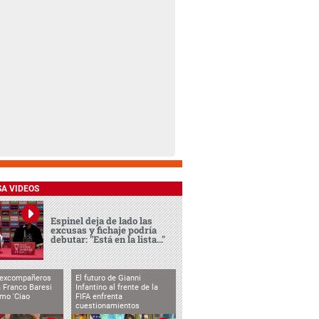
SA VIDEOS
Espinel deja de lado las
excusas y fichaje podría
debutar: "Está en la lista..."
 excompañeros
El futuro de Gianni
 Franco Baresi
Infantino al frente de la
imo 'Ciao
FIFA enfrenta
cuestionamientos