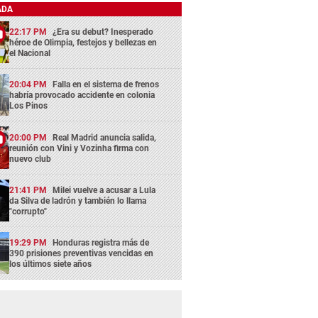
ADA
22:17 PM
¿Era su debut? Inesperado
héroe de Olimpia, festejos y bellezas en
el Nacional
20:04 PM
Falla en el sistema de frenos
habría provocado accidente en colonia
Los Pinos
20:00 PM
Real Madrid anuncia salida,
reunión con Vini y Vozinha firma con
nuevo club
21:41 PM
Milei vuelve a acusar a Lula
da Silva de ladrón y también lo llama
"corrupto"
19:29 PM
Honduras registra más de
390 prisiones preventivas vencidas en
los últimos siete años