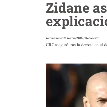
Zidane as
explicaci
Actualizado: 01 marzo 2016
/
Redacción
CR7 aseguró tras la derrota en el de