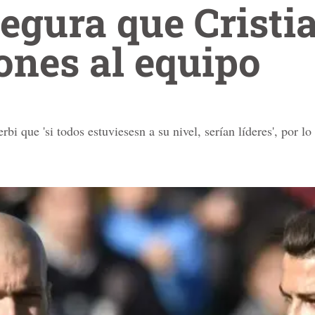
egura que Cristia
ones al equipo
rbi que 'si todos estuviesesn a su nivel, serían líderes', por 