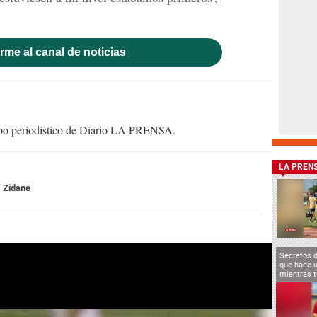
rme al canal de noticias
uipo periodístico de Diario LA PRENSA.
LA PREN
Zidane
Secretos 
que hace u
mientras t