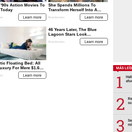
MÁS LEÍ
Hal
afu
Re
su
Se
mi