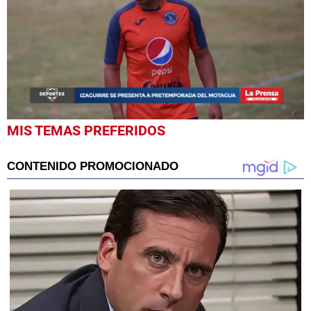
0
MIS TEMAS PREFERIDOS
seconds
of
25
seconds