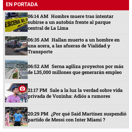
EN PORTADA
06:14 AM
Hombre muere tras intentar
subirse a un autobús frente al parque
central de La Lima
06:35 AM
Hallan muerto a un hombre en
una acera, a las afueras de Vialidad y
Transporte
06:52 AM
Serna agiliza proyectos por más
de L35,000 millones que generarán empleo
21:17 PM
Sale a la luz la verdad sobre vida
privada de Vozinha: Adiós a rumores
20:29 PM
¿Por qué Said Martínez suspendió
partido de Messi con Inter Miami ?