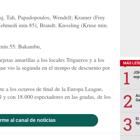
j, Tah, Papadopoulos, Wendell; Kramer (Frey
Mehmedi min.85), Brandt; Kiessling (Kruse min.
 min.55: Bakambu,
etas amarillas a los locales Trigueros y a los
MÁS LEÍ
que vio la segunda en el tiempo de descuento por
JOH
sup
e a los octavos de final de la Europa League,
 y con 18.000 espectadores en las gradas, de los
Ac
Ga
El
rme al canal de noticias
ti