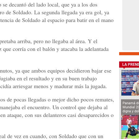
 se decantó del lado local, que ya a los dos
ro de Soldado. La segunda llegada ya era gol, ya
encia de Soldado al espacio para batir en el mano
pretaba arriba, pero no llegaba al área. Y el
ez que corría con el balón y atacaba la adelantada
LA PREN
nutos, ya que ambos equipos decidieron bajar ese
efugiaba en el resultado y en su buen trabajo
ecidía arriesgar menos y madurar más la jugada.
os de pocas llegadas o mejor dicho pocos remates,
Panamá di
manejaba el encuentro. Un control que dejaba al
Mundial 2
digna y do
n ataque, con sus delanteros casi desaparecidos o
rreal de vez en cuando, con Soldado que con un