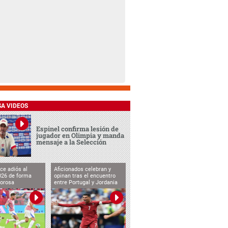
SA VIDEOS
Espinel confirma lesión de
jugador en Olimpia y manda
mensaje a la Selección
ce adiós al
Aficionados celebran y
026 de forma
opinan tras el encuentro
lorosa
entre Portugal y Jordania