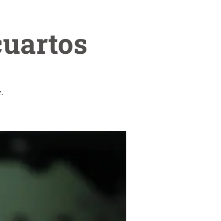
cuartos
z.