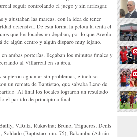
arreal seguir controlando el juego y sin arriesgar.
s y ajustaban las marcas, con la idea de tener
ridad defensiva. De esta forma la pelota la tenía el
ios que los locales no dejaban, por lo que Areola
lá de algún centro y algún disparo muy lejano.
 en ambas porterías, llegaban los minutos finales y
errando al Villarreal en su área.
s supieron aguantar sin problemas, e incluso
con un remate de Baptistao, que salvaba Leno de
artido. Al final los locales lograron un resultado
o el partido de principio a final.
Bailly, V.Ruiz, Rukavina; Bruno, Trigueros, Denis
9); Soldado (Baptistao min. 75), Bakambu (Adrián