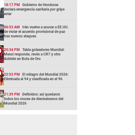
18:17 PM
Gobierno de Honduras
declara emergencia sanitaria por gripe
aviar
06:53 AM
Irán vuelve a acusar a EE.UU.
de violar el acuerdo provisional de paz
tras nuevos ataques
20:34 PM
Tabla goleadores Mundial:
Messi responde, revés a CR7 y otro
doblete en Bota de Oro
22:53 PM
El milagro del Mundial 2026:
Eliminada al 94 y clasificada en el 96
21:39 PM
Definidos: así quedaron
todos los cruces de dieciseisavos del
Mundial 2026