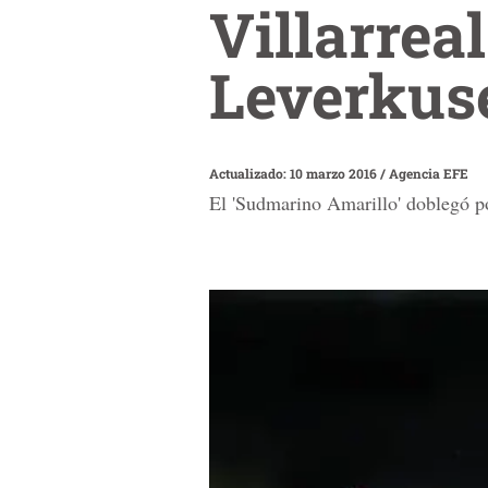
Villarrea
Leverkuse
Actualizado: 10 marzo 2016
/
Agencia EFE
El 'Sudmarino Amarillo' doblegó po