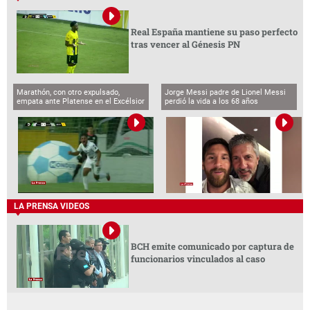
Real España mantiene su paso perfecto
tras vencer al Génesis PN
Marathón, con otro expulsado,
Jorge Messi padre de Lionel Messi
empata ante Platense en el Excélsior
perdió la vida a los 68 años
LA PRENSA VIDEOS
BCH emite comunicado por captura de
funcionarios vinculados al caso