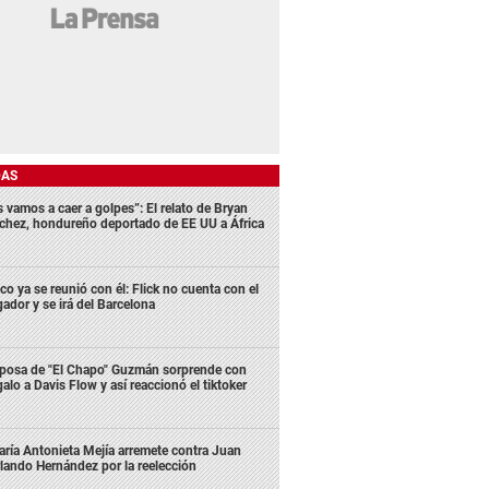
DAS
s vamos a caer a golpes”: El relato de Bryan
chez, hondureño deportado de EE UU a África
co ya se reunió con él: Flick no cuenta con el
gador y se irá del Barcelona
posa de "El Chapo" Guzmán sorprende con
galo a Davis Flow y así reaccionó el tiktoker
ría Antonieta Mejía arremete contra Juan
lando Hernández por la reelección