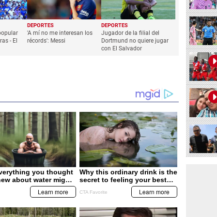
DEPORTES
DEPORTES
popular
'A mí no me interesan los
Jugador de la filial del
as - El
récords': Messi
Dortmund no quiere jugar
con El Salvador