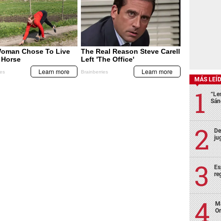
MÁS LEÍ
“Le
Sán
De
ju
Es
re
Ma
Or