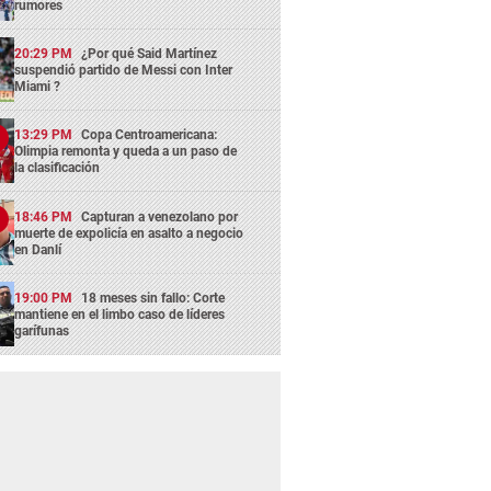
rumores
20:29 PM
¿Por qué Said Martínez
suspendió partido de Messi con Inter
Miami ?
13:29 PM
Copa Centroamericana:
Olimpia remonta y queda a un paso de
la clasificación
18:46 PM
Capturan a venezolano por
muerte de expolicía en asalto a negocio
en Danlí
19:00 PM
18 meses sin fallo: Corte
mantiene en el limbo caso de líderes
garífunas