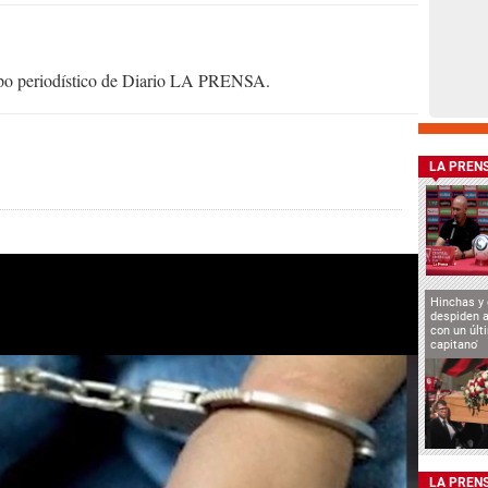
uipo periodístico de Diario LA PRENSA.
LA PREN
Hinchas y
despiden a
con un últ
capitano'
LA PREN