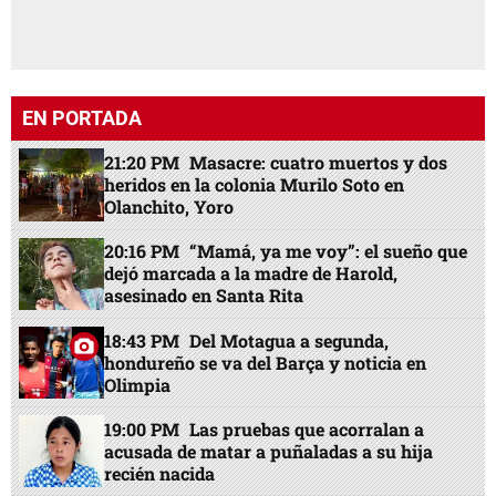
EN PORTADA
21:20 PM
Masacre: cuatro muertos y dos
heridos en la colonia Murilo Soto en
Olanchito, Yoro
20:16 PM
“Mamá, ya me voy”: el sueño que
dejó marcada a la madre de Harold,
asesinado en Santa Rita
18:43 PM
Del Motagua a segunda,
hondureño se va del Barça y noticia en
Olimpia
19:00 PM
Las pruebas que acorralan a
acusada de matar a puñaladas a su hija
recién nacida