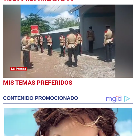
0
MIS TEMAS PREFERIDOS
seconds
of
11
CONTENIDO PROMOCIONADO
minutes,
28
seconds