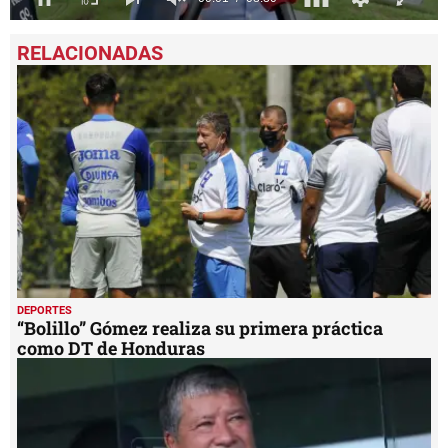
0
seconds
of
8
minutes,
30
seconds
DEPORTES
“Bolillo” Gómez realiza su primera práctica
como DT de Honduras