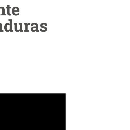
nte
nduras