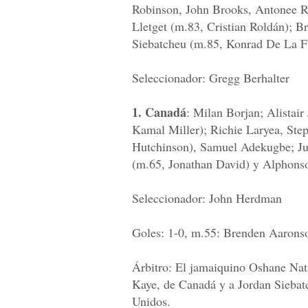
Robinson, John Brooks, Antonee R
Lletget (m.83, Cristian Roldán); 
Siebatcheu (m.85, Konrad De La Fue
Seleccionador: Gregg Berhalter
1. Canadá
: Milan Borjan; Alistai
Kamal Miller); Richie Laryea, St
Hutchinson), Samuel Adekugbe; Jun
(m.65, Jonathan David) y Alphonso
Seleccionador: John Herdman
Goles: 1-0, m.55: Brenden Aaronso
Árbitro: El jamaiquino Oshane Na
Kaye, de Canadá y a Jordan Siebat
Unidos.