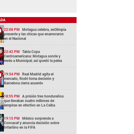
ADA
22:08 PM
Motagua celebra, exOlimpia
presente y las chicas que enamoraron
en el Nacional
22:42 PM
Tabla Copa
Centroamericana: Motagua sonríe y
revés a Municipal; así quedó la pelea
19:34 PM
Real Madrid agita el
mercado, Rodri toma decisión y
Barcelona cierra acuerdo
18:55 PM
A prisión tres hondureños
que llevaban cuatro millones de
lempiras en efectivo en La Ceiba
19:15 PM
México sorprende a
Concacaf y anuncia decisión sobre
Infantino en la FIFA