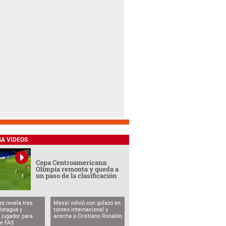
SA VIDEOS
Copa Centroamericana:
Olimpia remonta y queda a
un paso de la clasificación
ez revela tres
Messi volvió con golazo en
Motagua y
torneo internacional y
 jugador para
acecha a Cristiano Ronaldo
te FAS