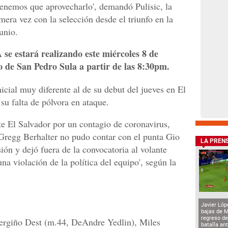
enemos que aprovecharlo', demandó Pulisic, la
mera vez con la selección desde el triunfo en la
unio.
e estará realizando este miércoles 8 de
o de San Pedro Sula a partir de las 8:30pm.
cial muy diferente al de su debut del jueves en El
 su falta de pólvora en ataque.
te El Salvador por un contagio de coronavirus,
o Gregg Berhalter no pudo contar con el punta Gio
LA PREN
ón y dejó fuera de la convocatoria al volante
a violación de la política del equipo', según la
Javier Lóp
bajas de 
regreso de
Sergiño Dest (m.44, DeAndre Yedlin), Miles
batalla an