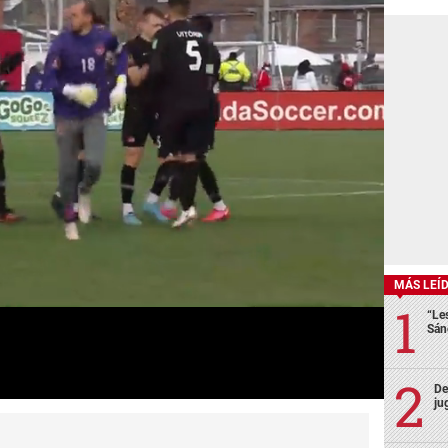
MÁS LEÍ
“Le
Sán
De
ju