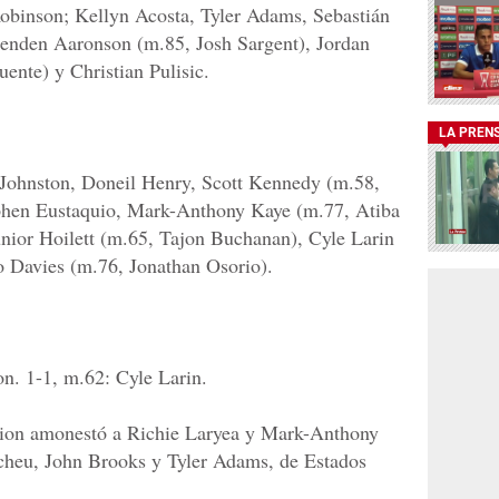
obinson; Kellyn Acosta, Tyler Adams, Sebastián
Brenden Aaronson (m.85, Josh Sargent), Jordan
nte) y Christian Pulisic.
LA PREN
r Johnston, Doneil Henry, Scott Kennedy (m.58,
ephen Eustaquio, Mark-Anthony Kaye (m.77, Atiba
ior Hoilett (m.65, Tajon Buchanan), Cyle Larin
 Davies (m.76, Jonathan Osorio).
n. 1-1, m.62: Cyle Larin.
tion amonestó a Richie Laryea y Mark-Anthony
cheu, John Brooks y Tyler Adams, de Estados