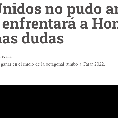
Unidos no pudo a
 enfrentará a Ho
as dudas
AFP/EFE
anar en el inicio de la octagonal rumbo a Catar 2022.