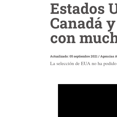
Estados 
Canadá y
con much
Actualizado: 05 septiembre 2021
/
Agencias 
La selección de EUA no ha podido g
0
seconds
of
1
minute,
55
seconds
Volume
90%