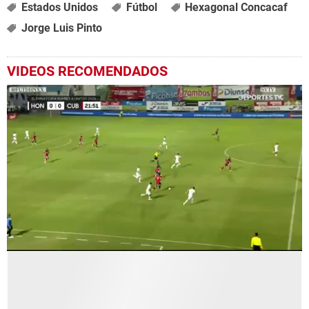
Estados Unidos
Fútbol
Hexagonal Concacaf
Jorge Luis Pinto
VIDEOS RECOMENDADOS
0
seconds
of
31
seconds