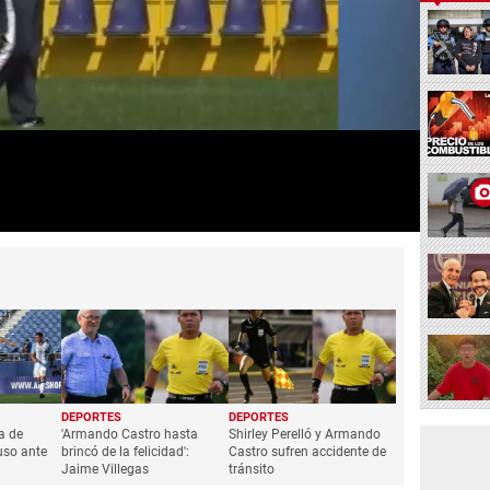
DEPORTES
DEPORTES
a de
'Armando Castro hasta
Shirley Perelló y Armando
uso ante
brincó de la felicidad':
Castro sufren accidente de
Jaime Villegas
tránsito