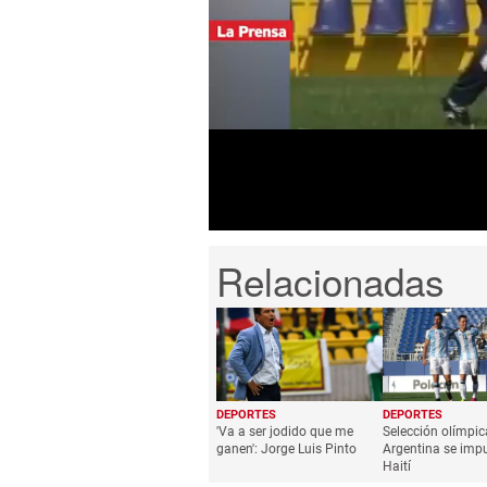
0
seconds
of
3
minutes,
9
seconds
Volume
0%
DEPORTES
DEPORTES
'Va a ser jodido que me
Selección olímpic
ganen': Jorge Luis Pinto
Argentina se imp
Haití