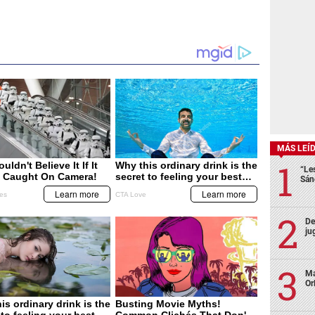
MÁS LEÍ
“Le
Sán
De
ju
Ma
Or