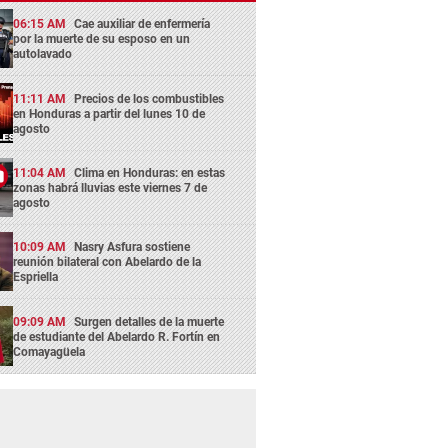
06:15 AM
Cae auxiliar de enfermería
por la muerte de su esposo en un
autolavado
11:11 AM
Precios de los combustibles
en Honduras a partir del lunes 10 de
agosto
11:04 AM
Clima en Honduras: en estas
zonas habrá lluvias este viernes 7 de
agosto
10:09 AM
Nasry Asfura sostiene
reunión bilateral con Abelardo de la
Espriella
09:09 AM
Surgen detalles de la muerte
de estudiante del Abelardo R. Fortín en
Comayagüela