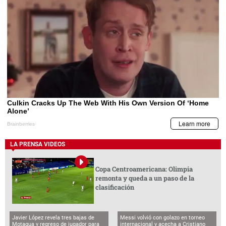
LA PRENSA VIDEOS
Copa Centroamericana: Olimpia
remonta y queda a un paso de la
clasificación
Javier López revela tres bajas de
Messi volvió con golazo en torneo
Motagua y regreso de jugador para
internacional y acecha a Cristiano