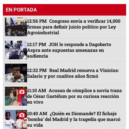
EN PORTADA
12:56 PM
Congreso envía a verificar 14,000
firmas para definir juicio político por Ley
Agroindustrial
12:17 PM
JOH le responde a Dagoberto
Aspra ante supuestas amenazas en
audiencia
12:32 PM
Real Madrid renueva a Vinicius:
Salario y por cuañtos años firmó
11:10 AM
Acusan de cómplice a novia trans
de César Gastélum por su curiosa reacción
en vivo
10:40 AM
¿Quién es Diomande? El fichaje
‘bomba’ del Madrid y la tragedia que marcó
su vida