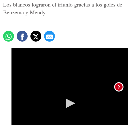
Los blancos lograron el triunfo gracias a los goles de
Benzema y Mendy.
0
seconds
of
2
minutes,
19
seconds
.