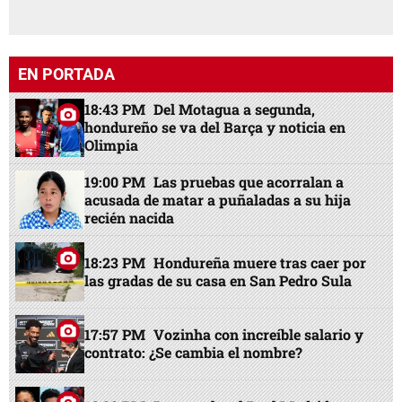
EN PORTADA
18:43 PM
Del Motagua a segunda,
hondureño se va del Barça y noticia en
Olimpia
19:00 PM
Las pruebas que acorralan a
acusada de matar a puñaladas a su hija
recién nacida
18:23 PM
Hondureña muere tras caer por
las gradas de su casa en San Pedro Sula
17:57 PM
Vozinha con increíble salario y
contrato: ¿Se cambia el nombre?