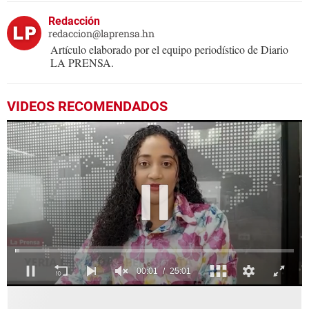
Redacción
redaccion@laprensa.hn
Artículo elaborado por el equipo periodístico de Diario
LA PRENSA.
VIDEOS RECOMENDADOS
0
seconds