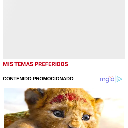
of
25
minutes,
1
second
MIS TEMAS PREFERIDOS