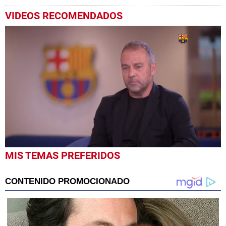
VIDEOS RECOMENDADOS
0
MIS TEMAS PREFERIDOS
seconds
of
2
minutes,
30
seconds