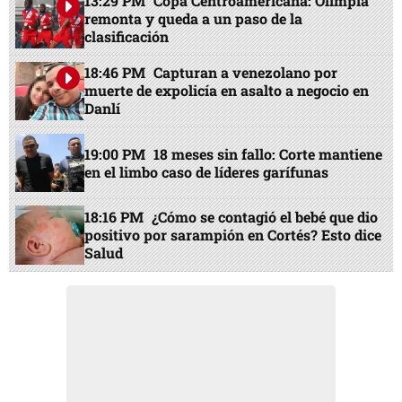
13:29 PM
Copa Centroamericana: Olimpia
remonta y queda a un paso de la
clasificación
18:46 PM
Capturan a venezolano por
muerte de expolicía en asalto a negocio en
Danlí
19:00 PM
18 meses sin fallo: Corte mantiene
en el limbo caso de líderes garífunas
18:16 PM
¿Cómo se contagió el bebé que dio
positivo por sarampión en Cortés? Esto dice
Salud