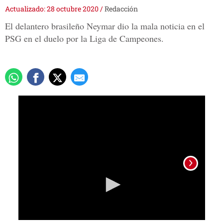
Actualizado: 28 octubre 2020
/
Redacción
El delantero brasileño Neymar dio la mala noticia en el
PSG en el duelo por la Liga de Campeones.
0
seconds
of
1
minute,
22
seconds