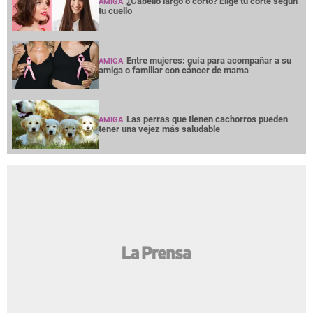
¿Cabello largo o corto? Elige tu corte según
AMIGA
tu cuello
Entre mujeres: guía para acompañar a su
AMIGA
amiga o familiar con cáncer de mama
Las perras que tienen cachorros pueden
AMIGA
tener una vejez más saludable