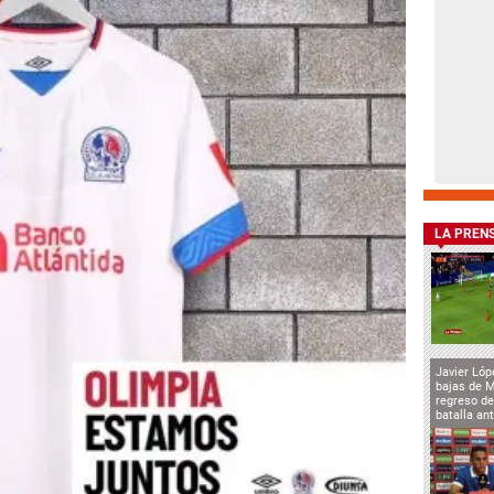
LA PREN
Javier Lóp
bajas de 
regreso de
batalla an