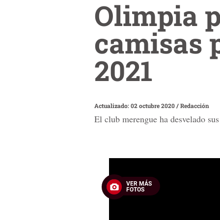
Olimpia 
camisas p
2021
Actualizado: 02 octubre 2020
/
Redacción
El club merengue ha desvelado sus 
0
seconds
of
VER MÁS
32
FOTOS
seconds
Volume
90%