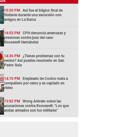
ADA
15:20 PM
Así fue el trágico final de
Stefanie durante una excursión con
amigos en La Barca
14:55 PM
CPH denuncia amenazas y
presiones contra juez del caso
Roosevelt Hernández
14:36 PM
¿Tienes problemas con tu
vecino? Así puedes resolverlo en San
Pedro Sula
14:10 PM
Empleado de Costco mata a
compañero por celos y es captado en
video
13:02 PM
Wong Arévalo sobre las
acusaciones contra Roosevelt: "Los que
andan armados son los militares"