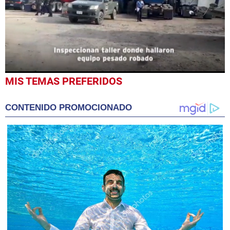
0
MIS TEMAS PREFERIDOS
seconds
of
1
CONTENIDO PROMOCIONADO
minute,
9
seconds