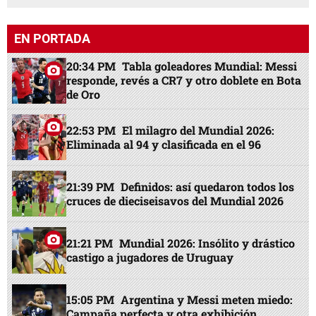
EN PORTADA
20:34 PM
Tabla goleadores Mundial: Messi
responde, revés a CR7 y otro doblete en Bota
de Oro
22:53 PM
El milagro del Mundial 2026:
Eliminada al 94 y clasificada en el 96
21:39 PM
Definidos: así quedaron todos los
cruces de dieciseisavos del Mundial 2026
21:21 PM
Mundial 2026: Insólito y drástico
castigo a jugadores de Uruguay
15:05 PM
Argentina y Messi meten miedo:
Campaña perfecta y otra exhibición