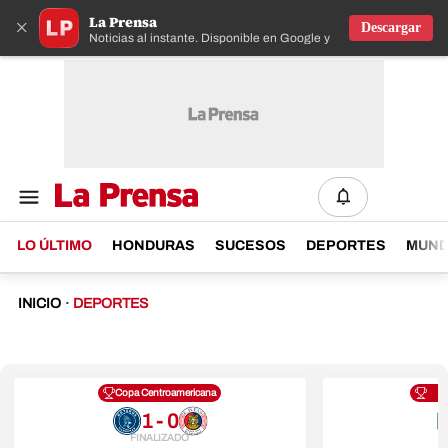
La Prensa
×
Descargar
Noticias al instante. Disponible en Google y IOS
LO ÚLTIMO
HONDURAS
SUCESOS
DEPORTES
MUN
INICIO
·
DEPORTES
Copa Centroamericana
1 - 0
FINALIZADO