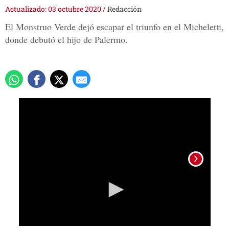
Actualizado: 03 octubre 2020
/
Redacción
El Monstruo Verde dejó escapar el triunfo en el Micheletti,
donde debutó el hijo de Palermo.
0
seconds
of
2
minutes,
11
seconds
Foto: