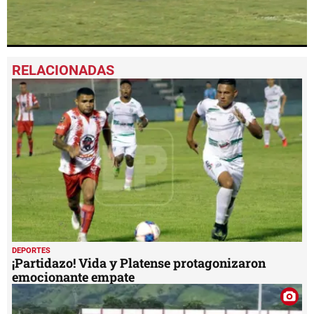
0
seconds
of
48
seconds
DEPORTES
¡Partidazo! Vida y Platense protagonizaron
emocionante empate