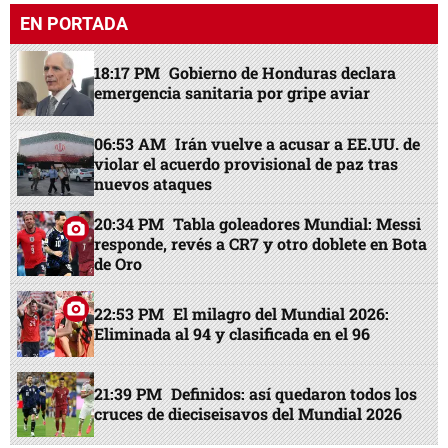
EN PORTADA
18:17 PM
Gobierno de Honduras declara
emergencia sanitaria por gripe aviar
06:53 AM
Irán vuelve a acusar a EE.UU. de
violar el acuerdo provisional de paz tras
nuevos ataques
20:34 PM
Tabla goleadores Mundial: Messi
responde, revés a CR7 y otro doblete en Bota
de Oro
22:53 PM
El milagro del Mundial 2026:
Eliminada al 94 y clasificada en el 96
21:39 PM
Definidos: así quedaron todos los
cruces de dieciseisavos del Mundial 2026