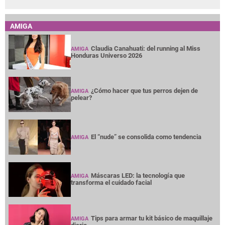
AMIGA
Claudia Canahuati: del running al Miss
AMIGA
Honduras Universo 2026
¿Cómo hacer que tus perros dejen de
AMIGA
pelear?
El “nude” se consolida como tendencia
AMIGA
Máscaras LED: la tecnología que
AMIGA
transforma el cuidado facial
Tips para armar tu kit básico de maquillaje
AMIGA